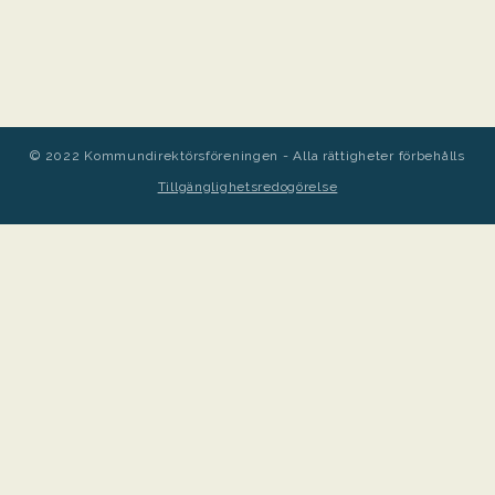
© 2022 Kommundirektörsföreningen - Alla rättigheter förbehålls
Tillgänglighetsredogörelse