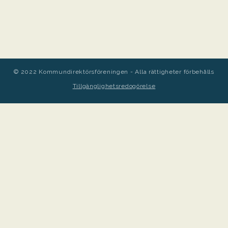
© 2022 Kommundirektörsföreningen - Alla rättigheter förbehålls
Tillgänglighetsredogörelse